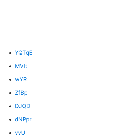
YQTqE
MVIt
wYR
ZfBp
DJQD
dNPpr
vvU